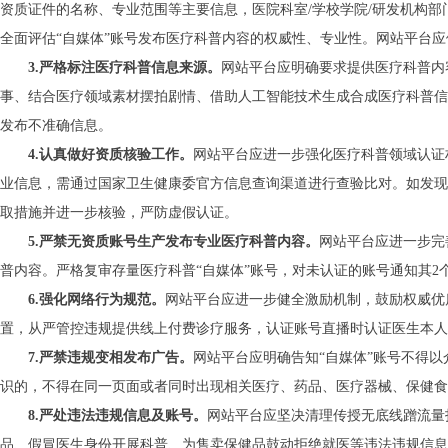
资质证件的名称、专业范围等主要信息，医院科室
/学校学院/研发机构
全面评估“自媒体”账号发布医疗科普内容的权威性、专业性。网站平台
3.严格标注医疗科普信息来源。
网站平台应明确要求提供医疗科普内
事、结合医疗领域素材摆拍剧情、借助人工智能技术生成合成医疗科普信
发布不准确信息。
4.认真做好资质核验工作。
网站平台应进一步强化医疗科普领域认证
业信息，需通过国家卫生健康委官方信息查询渠道进行查验比对。如发现
取措施并进一步核验，严防虚假认证。
5.严禁无资质账号生产发布专业医疗科普内容。
网站平台应进一步完
普内容。严格复审存量医疗科普“自媒体”账号，对未认证的账号通知其2
6.强化网络行为规范。
网站平台应进一步健全激励机制，鼓励权威优
置，从严管控违规提供线上付费诊疗服务，认证账号直播时认证医生本人
7.严禁违规变相发布广告。
网站平台应明确告知
“自媒体”账号不得
识的，不得在同一页面或者同时出现相关医疗、药品、医疗器械、保健食
8.严处违法违规信息及账号。
网站平台应坚决清理传授无底线蹭流量
品、假冒医生身份开展科普、为售卖保健品鼓动拒绝就医等违法违规信息