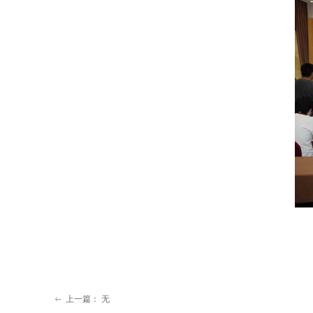
上一篇：
无
ꂃ