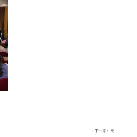
下一篇：
无
ꁹ