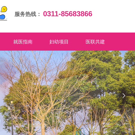
0311-85683866
服务热线：
就医指南
妇幼项目
医联共建
넲