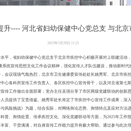
升---- 河北省妇幼保健中心党总支 与
2025年5月29日
11:25
作水平，省妇幼保健中心党总支于北京市疾控中心积极开展对上联建活动
康系统宣传思想文化工作会议精神，强化宣传人才队伍建设，推动新时代
持，会议现场气氛热烈，北京市卫生健康委宣传处处长姚秀军、北京市疾
中心各科所宣传工作负责人、各区疾控中心宣传骨干，以及河北省第七期
疾控宣传工作做出全面部署；党办主任吴强分享了市区两级党建联动的创新
会人员提供了宝贵借鉴。姚秀军处长肯定了市疾控中心宣传工作成果，深
势与风险挑战》为题，结合实际，对网络舆论态势、舆情特点及应对方法
与科普、舆情处置、传承疾控文化、深化党建联动等方面，为2025年工作
容丰富、干货满满，对自身宣传工作能力提升有极大帮助。通过参与此次