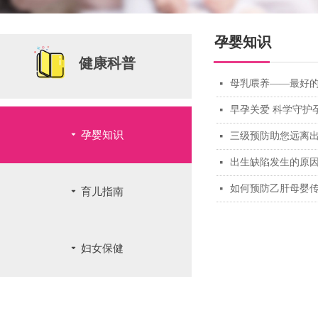
孕婴知识
健康科普
母乳喂养——最好的
넷
早孕关爱 科学守护
넷
끙
孕婴知识
三级预防助您远离出
넷
出生缺陷发生的原
넷
如何预防乙肝母婴
넷
끙
育儿指南
끙
妇女保健